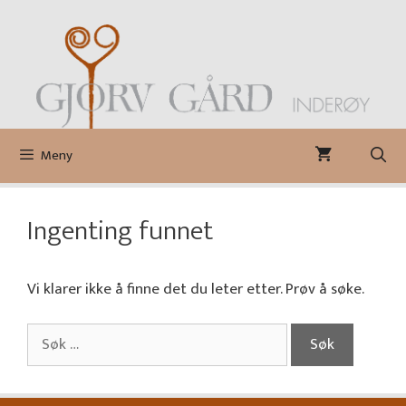
Hopp
til
innhold
Meny
Ingenting funnet
Vi klarer ikke å finne det du leter etter. Prøv å søke.
Søk
etter: